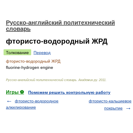
Русско-английский политехнический
словарь
фтористо-водородный ЖРД
Толкование
Перевод
фтористо-водородный ЖРД
fluorine-hydrogen engine
Русско-английский политехнический словарь
.
Академик.ру
.
2011
.
Игры ⚽
Поможем решить контрольную работу
фтористо-водородное
фтористо-кальциевое
алкилирование
покрытие